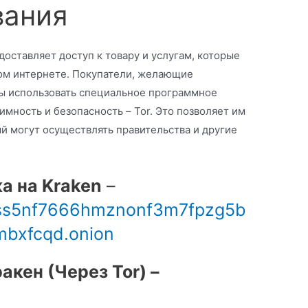
вания
едоставляет доступ к товару и услугам, которые
ом интернете. Покупатели, желающие
ны использовать специальное программное
ность и безопасность – Tor. Это позволяет им
ый могут осуществлять правительства и другие
а на Kraken
–
tss5nf7666hmznonf3m7fpzg5b
mbxfcqd.onion
акен (Через Tor) –