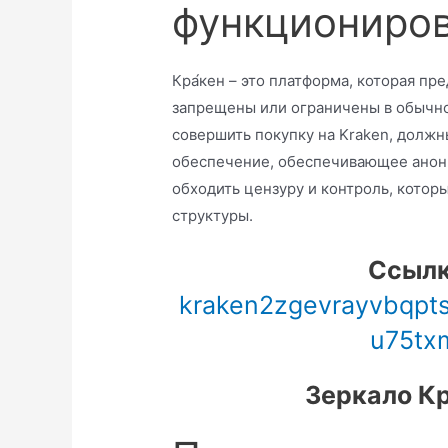
функциониро
Кра́кен – это платформа, которая пр
запрещены или ограничены в обычн
совершить покупку на Kraken, долж
обеспечение, обеспечивающее аноним
обходить цензуру и контроль, котор
структуры.
Cсылк
kraken2zgevrayvbqp
u75tx
Зеркало Кр