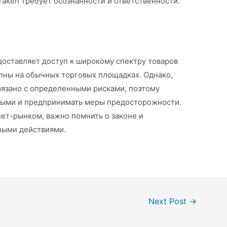
aken требует осознанности и ответственности.
едоставляет доступ к широкому спектру товаров
упны на обычных торговых площадках. Однако,
вязано с определенными рисками, поэтому
ными и предпринимать меры предосторожности.
нет-рынком, важно помнить о законе и
ьными действиями.
Next Post
→